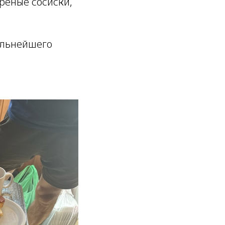
реные сосиски,
альнейшего