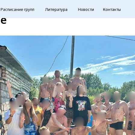
группе Анонимных Алког
Расписание групп
Литература
Новости
Контакты
е