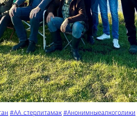
тан
#АА_стерлитамак
#Анонимныеалкоголики