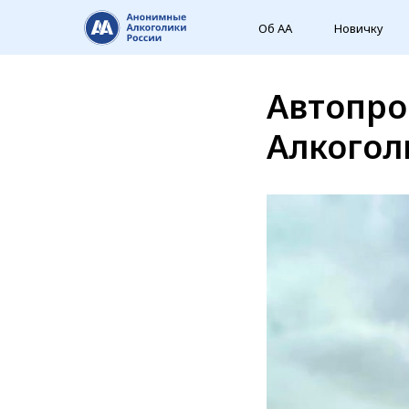
Об АА
Новичку
Автопро
Алкогол