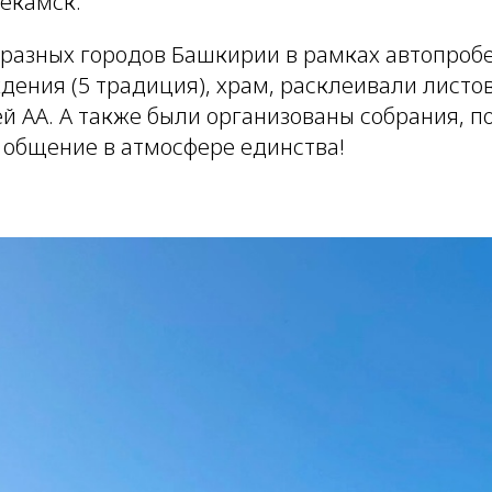
екамск.
 разных городов Башкирии в рамках автопроб
дения (5 традиция), храм, расклеивали листов
й АА. А также были организованы собрания, п
е общение в атмосфере единства!