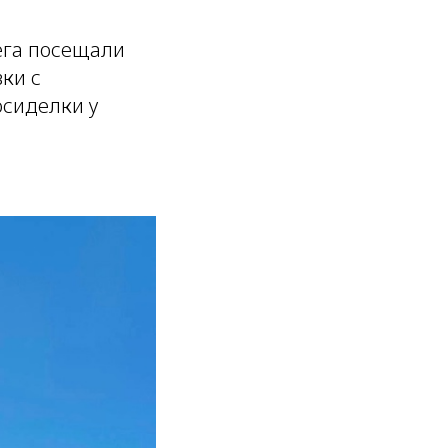
ега посещали
ки с
осиделки у