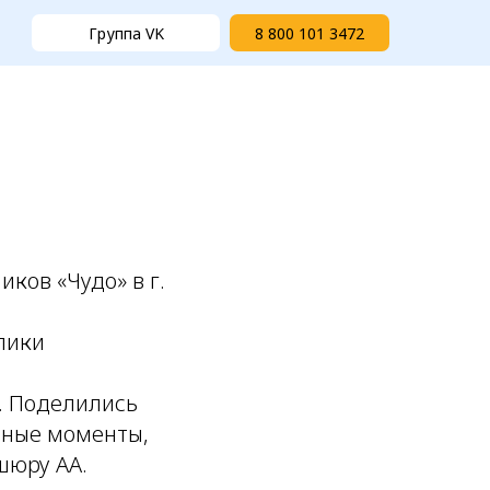
Группа VK
8 800 101 3472
ков «Чудо» в г.
лики
. Поделились
нные моменты,
шюру АА.